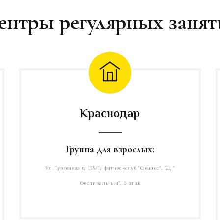
ентры регулярных занят
Краснодар
Группа для взрослых:
Ул. Тургенева д. 135/1, фитнес-клуб "Феникс", БЦ "
Фестивальный", 6 этаж