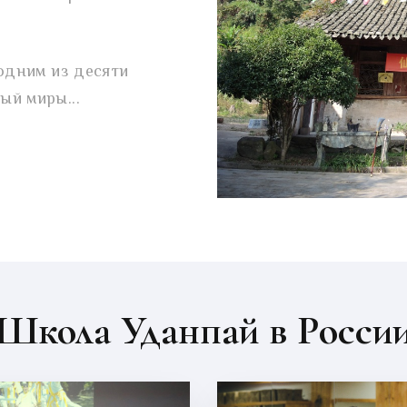
 одним из десяти
ый миры...
Школа Уданпай в Росси