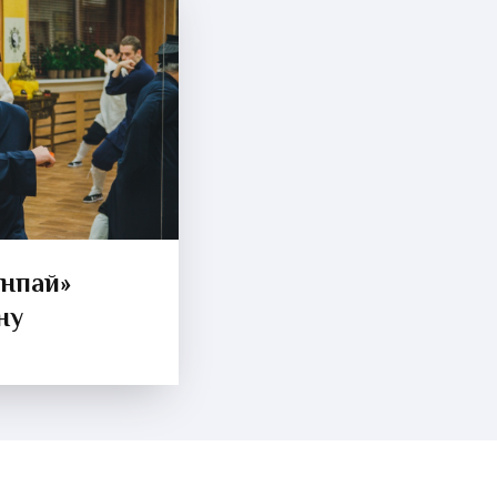
анпай»
ну