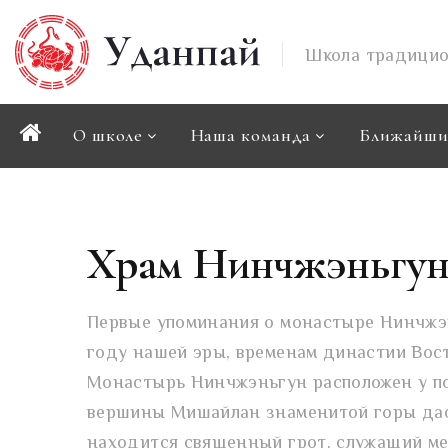
Школа традицио
О школе
Наша команда
Ближайши
Храм Нинчжэньгу
Первые упоминания о монастыре Нинчжэн
году нашей эры, временам династии Вос
Монастырь Нинчжэньгун расположен у п
вершины Мишайлан знаменитой горы дао
находится священный грот, служащий ме