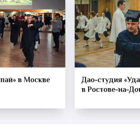
пай» в Москве
Дао-студия «Уд
в Ростове-на-До