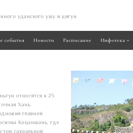
нного уданского ушу и цигун
е события
Новости
Расписание
Инфотека
н
ьгун относятся к 25
точная Хань.
одножия главной
сизма Коцаншань, где
стом сакральной