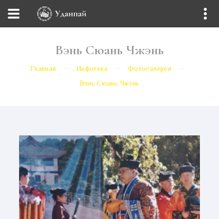
Вэнь Сюань Чжэнь
Главная
Инфотека
Фотогалерея
Вэнь Сюань Чжэнь