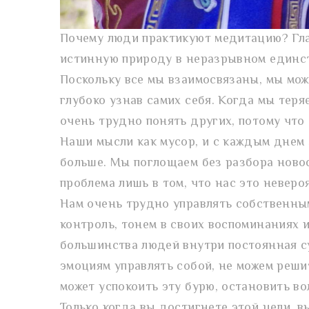
Почему люди практикуют медитацию? Гла
истинную природу в неразрывном единс
Поскольку все мы взаимосвязаны, мы мож
глубоко узнав самих себя. Когда мы теря
очень трудно понять других, потому что
Наши мысли как мусор, и с каждым днем э
больше. Мы поглощаем без разбора новос
проблема лишь в том, что нас это невер
Нам очень трудно управлять собственны
контроль, тонем в своих воспоминаниях и
большинства людей внутри постоянная с
эмоциям управлять собой, не можем реши
может успокоить эту бурю, остановить в
Только когда вы достигнете этой цели, в