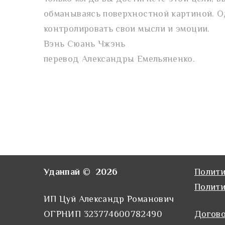
обманываясь поверхностной картиной. О
контролировать свои мысли и эмоции.
Вэнь Сюань Чжэнь
перевод Александры Емельяненко.
Уданпай © 2026
Полити
Полити
ИП Цуй Александр Романович
ОГРНИП 323774600782490
Догов