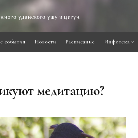
нного уданского ушу и цигун
е события
Новости
Расписание
Инфотека
икуют медитацию?