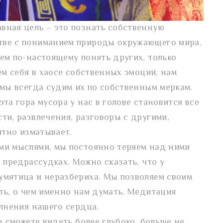
вная цель – это познать собственную
тве с пониманием природы окружающего мира.
ем по-настоящему понять других, только
ем себя в хаосе собственных эмоций, нам
 мы всегда судим их по собственным меркам.
та гора мусора у нас в голове становится все
ти, развлечения, разговоры с другими,
оятно изматывает.
ми мыслями, мы постоянно теряем над ними
 предрассудках. Можно сказать, что у
умятица и неразбериха. Мы позволяем своим
ть, о чем именно нам думать. Медитация
олнения нашего сердца.
ы сможете видеть более глубоко, больше не