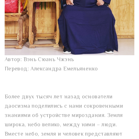
Автор: Вэнь Сюань Чжэнь
Перевод: Александра Емельяненко
Более двух тысяч лет назад основатели
даосизма поделились с нами сокровенными
знаниями об устройстве мироздания. Земля
широка, небо велико, между ними – люди.
Вместе небо, земля и человек представляют