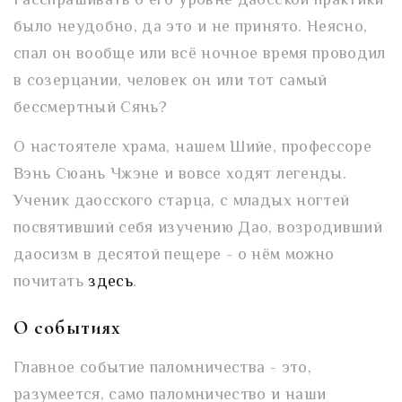
Расспрашивать о его уровне даосской практики
было неудобно, да это и не принято. Неясно,
спал он вообще или всё ночное время проводил
в созерцании, человек он или тот самый
бессмертный Сянь?
О настоятеле храма, нашем Шийе, профессоре
Вэнь Сюань Чжэне и вовсе ходят легенды.
Ученик даосского старца, с младых ногтей
посвятивший себя изучению Дао, возродивший
даосизм в десятой пещере - о нём можно
почитать
здесь
.
О событиях
Главное событие паломничества - это,
разумеется, само паломничество и наши