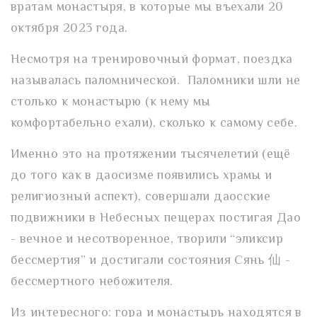
вратам монастыря, в которые мы въехали 20
октября 2023 года.
Несмотря на тренировочный формат, поездка
называлась паломнической. Паломники шли не
столько к монастырю (к нему мы
комфортабельно ехали), сколько к самому себе.
Именно это на протяжении тысячелетий (ещё
до того как в даосизме появились храмы и
религиозный аспект), совершали даосские
подвижники в Небесных пещерах постигая Дао
- вечное и несотворенное, творили “эликсир
бессмертия” и достигали состояния Сянь 仙 -
бессмертного небожителя.
Из интересного: гора и монастырь находятся в