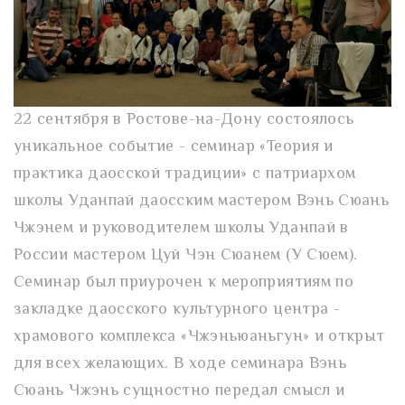
22 сентября в Ростове-на-Дону состоялось
уникальное событие - семинар «Теория и
практика даосской традиции» с патриархом
школы Уданпай даосским мастером Вэнь Сюань
Чжэнем и руководителем школы Уданпай в
России мастером Цуй Чэн Сюанем (У Сюем).
Семинар был приурочен к мероприятиям по
закладке даосского культурного центра -
храмового комплекса «Чжэньюаньгун» и открыт
для всех желающих. В ходе семинара Вэнь
Сюань Чжэнь сущностно передал смысл и